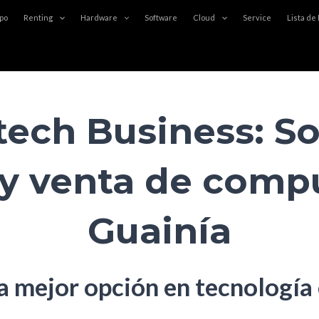
po
Renting
Hardware
Software
Cloud
Service
Lista de
ech Business: So
 y venta de comp
Guainía
a mejor opción en tecnología