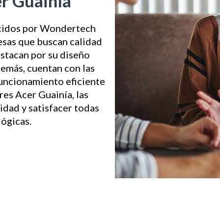
r Guainía
cidos por Wondertech
esas que buscan calidad
estacan por su diseño
demás, cuentan con las
funcionamiento eficiente
res Acer Guainía, las
dad y satisfacer todas
ógicas.