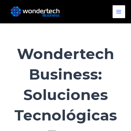
Ir
Main
al
Men
contenido
Wondertech
Business:
Soluciones
Tecnológicas