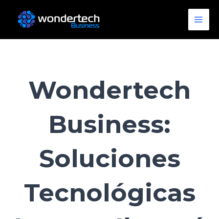
Ir
Main
al
Men
contenido
Wondertech
Business:
Soluciones
Tecnológicas