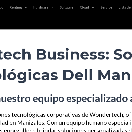
po
Renting
Hardware
Software
Cloud
Service
Lista de
ech Business: So
lógicas Dell Man
nuestro equipo especializado
iones tecnológicas corporativas de Wondertech, o
alidad en Manizales. Con un equipo humano especial
os enorgullece brindar soluciones personalizadas d