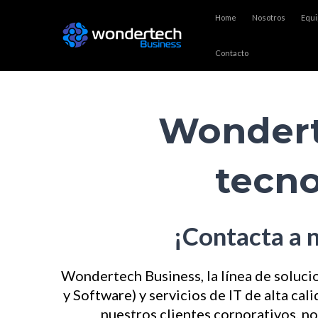
Ir
Home
Nosotros
Equi
al
contenido
Contacto
Wondert
tecno
¡Contacta a 
Wondertech Business, la línea de soluc
y Software) y servicios de IT de alta c
nuestros clientes corporativos, n