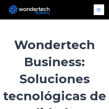
Ir
Main
al
Men
contenido
Wondertech
Business:
Soluciones
tecnológicas de