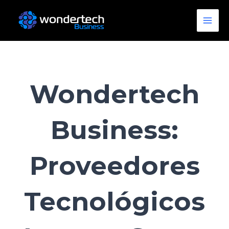
Ir
Main
al
Men
contenido
Wondertech
Business:
Proveedores
Tecnológicos