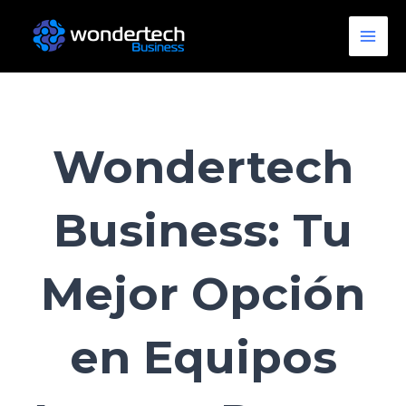
Ir
Main
al
Men
contenido
Wondertech
Business: Tu
Mejor Opción
en Equipos