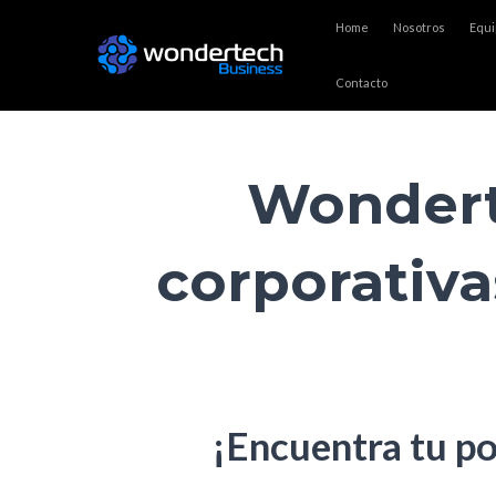
Ir
Home
Nosotros
Equi
al
contenido
Contacto
Wondert
corporativa
¡Encuentra tu po