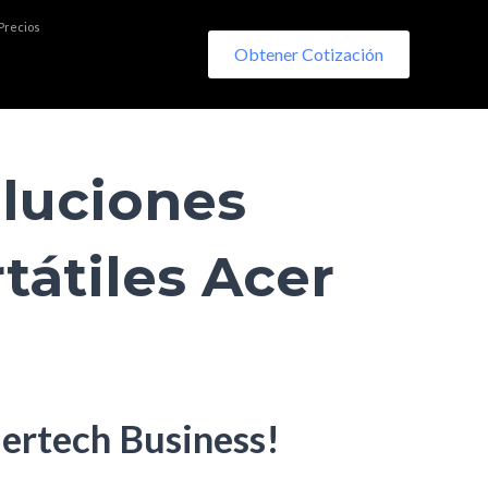
 Precios
Obtener Cotización
luciones
tátiles Acer
dertech Business!