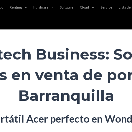
po
Renting
Hardware
Software
Cloud
Service
Lista de
ech Business: So
s en venta de por
Barranquilla
rtátil Acer perfecto en Won