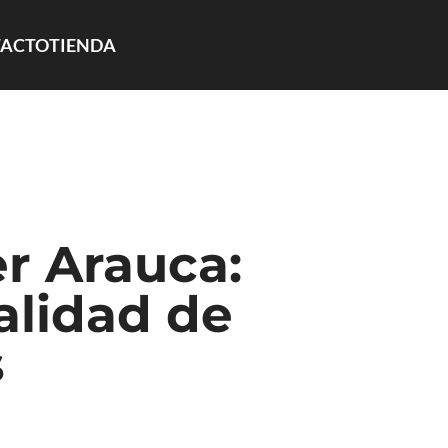
ACTO
TIENDA
r Arauca:
alidad de
s