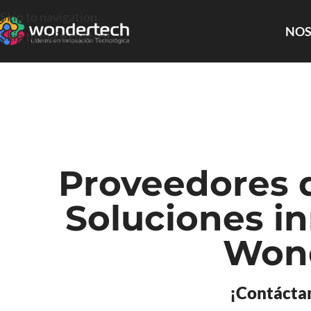
Skip to navigation
NOS
Skip to main content
Proveedores d
Soluciones in
Wond
¡Contácta