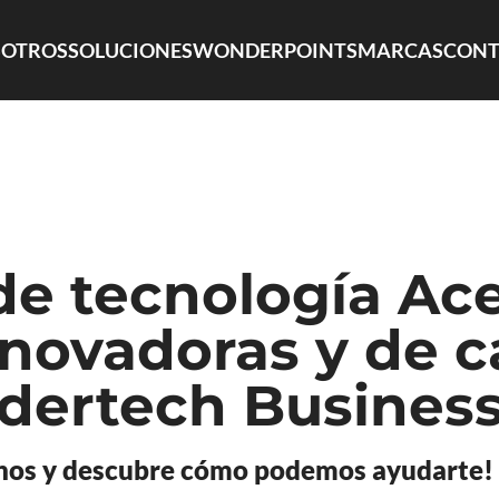
OTROS
SOLUCIONES
WONDERPOINTS
MARCAS
CONT
e tecnología Ace
novadoras y de c
ertech Busines
nos y descubre cómo podemos ayudarte!